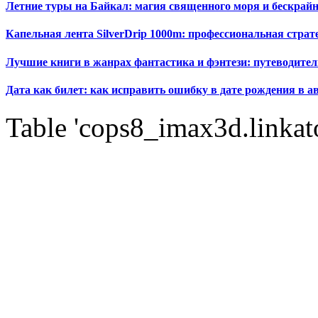
Летние туры на Байкал: магия священного моря и бескрайн
Капельная лента SilverDrip 1000m: профессиональная стра
Лучшие книги в жанрах фантастика и фэнтези: путеводител
Дата как билет: как исправить ошибку в дате рождения в а
Table 'cops8_imax3d.linkato