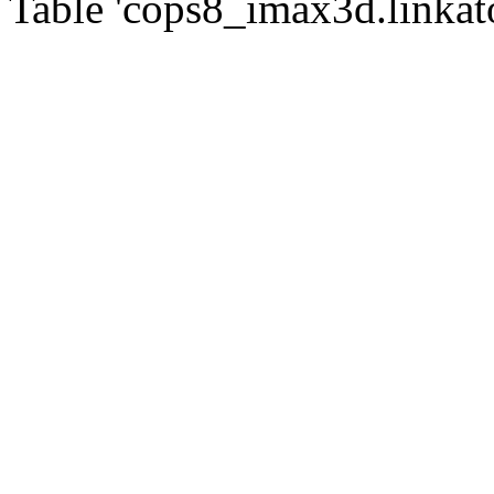
Table 'cops8_imax3d.linkato