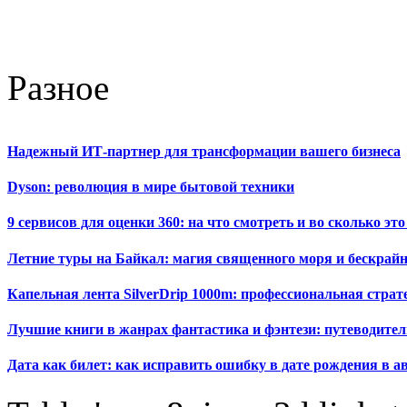
Разное
Надежный ИТ-партнер для трансформации вашего бизнеса
Dyson: революция в мире бытовой техники
9 сервисов для оценки 360: на что смотреть и во сколько это
Летние туры на Байкал: магия священного моря и бескрайн
Капельная лента SilverDrip 1000m: профессиональная стра
Лучшие книги в жанрах фантастика и фэнтези: путеводител
Дата как билет: как исправить ошибку в дате рождения в а