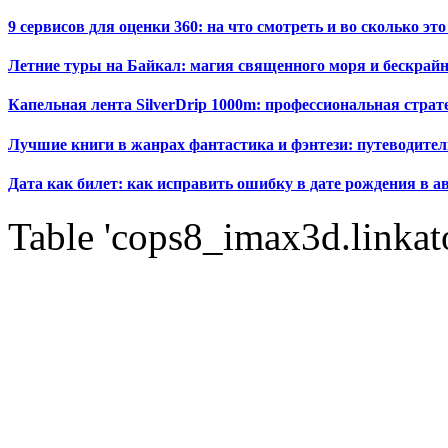
9 сервисов для оценки 360: на что смотреть и во сколько это
Летние туры на Байкал: магия священного моря и бескрайн
Капельная лента SilverDrip 1000m: профессиональная стра
Лучшие книги в жанрах фантастика и фэнтези: путеводител
Дата как билет: как исправить ошибку в дате рождения в а
Table 'cops8_imax3d.linkato