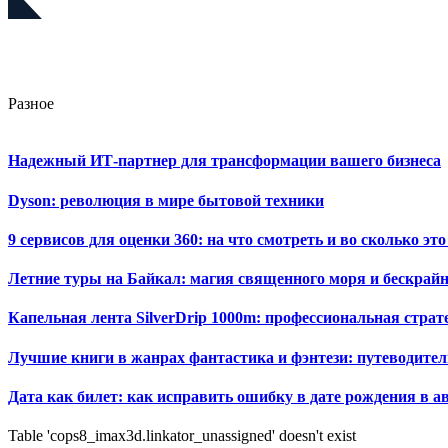
Разное
Надежный ИТ-партнер для трансформации вашего бизнеса
Dyson: революция в мире бытовой техники
9 сервисов для оценки 360: на что смотреть и во сколько это
Летние туры на Байкал: магия священного моря и бескрайн
Капельная лента SilverDrip 1000m: профессиональная стра
Лучшие книги в жанрах фантастика и фэнтези: путеводител
Дата как билет: как исправить ошибку в дате рождения в а
Table 'cops8_imax3d.linkator_unassigned' doesn't exist