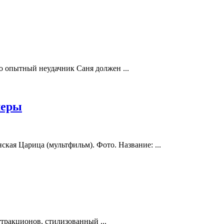
о опытный неудачник Саня должен ...
леры
кая Царица (мультфильм). Фото. Название: ...
тракционов, стилизованный ...