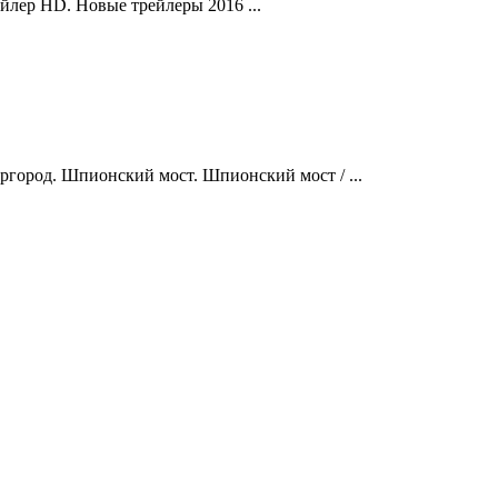
йлер HD. Новые трейлеры 2016 ...
ргород. Шпионский мост. Шпионский мост / ...