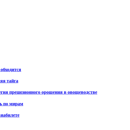
 обходится
яя тайга
тегия прецизионного орошения в овощеводстве
ь по мирам
виабилете