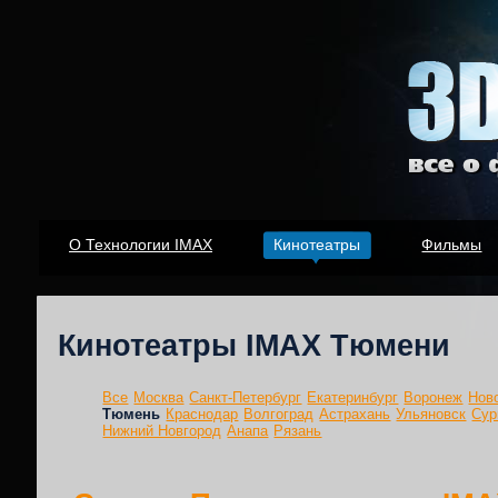
О Технологии IMAX
Кинотеатры
Фильмы
Кинотеатры IMAX Тюмени
Все
Москва
Санкт-Петербург
Екатеринбург
Воронеж
Нов
Тюмень
Краснодар
Волгоград
Астрахань
Ульяновск
Сур
Нижний Новгород
Анапа
Рязань