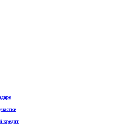
одаре
участке
й кредит