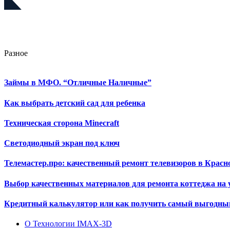
Разное
Займы в МФО. “Отличные Наличные”
Как выбрать детский сад для ребенка
Техническая сторона Minecraft
Светодиодный экран под ключ
Телемастер.про: качественный ремонт телевизоров в Красн
Выбор качественных материалов для ремонта коттеджа на 
Кредитный калькулятор или как получить самый выгодны
О Технологии IMAX-3D