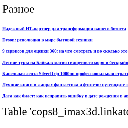
Разное
Надежный ИТ-партнер для трансформации вашего бизнеса
Dyson: революция в мире бытовой техники
9 сервисов для оценки 360: на что смотреть и во сколько это
Летние туры на Байкал: магия священного моря и бескрайн
Капельная лента SilverDrip 1000m: профессиональная стра
Лучшие книги в жанрах фантастика и фэнтези: путеводител
Дата как билет: как исправить ошибку в дате рождения в а
Table 'cops8_imax3d.linkato