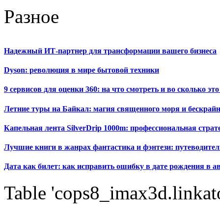
Разное
Надежный ИТ-партнер для трансформации вашего бизнеса
Dyson: революция в мире бытовой техники
9 сервисов для оценки 360: на что смотреть и во сколько это
Летние туры на Байкал: магия священного моря и бескрайн
Капельная лента SilverDrip 1000m: профессиональная стра
Лучшие книги в жанрах фантастика и фэнтези: путеводител
Дата как билет: как исправить ошибку в дате рождения в а
Table 'cops8_imax3d.linkato