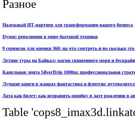
Разное
Надежный ИТ-партнер для трансформации вашего бизнеса
Dyson: революция в мире бытовой техники
9 сервисов для оценки 360: на что смотреть и во сколько это
Летние туры на Байкал: магия священного моря и бескрайн
Капельная лента SilverDrip 1000m: профессиональная стра
Лучшие книги в жанрах фантастика и фэнтези: путеводител
Дата как билет: как исправить ошибку в дате рождения в а
Table 'cops8_imax3d.linkato