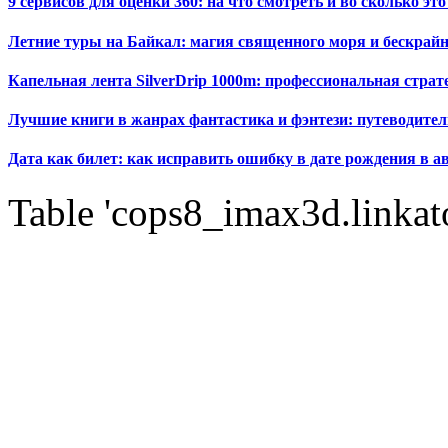
9 сервисов для оценки 360: на что смотреть и во сколько это
Летние туры на Байкал: магия священного моря и бескрайн
Капельная лента SilverDrip 1000m: профессиональная стра
Лучшие книги в жанрах фантастика и фэнтези: путеводител
Дата как билет: как исправить ошибку в дате рождения в а
Table 'cops8_imax3d.linkato