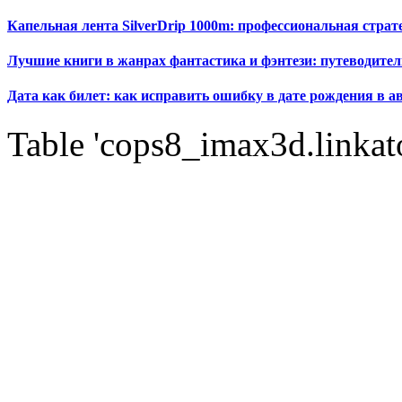
Капельная лента SilverDrip 1000m: профессиональная стра
Лучшие книги в жанрах фантастика и фэнтези: путеводител
Дата как билет: как исправить ошибку в дате рождения в а
Table 'cops8_imax3d.linkato