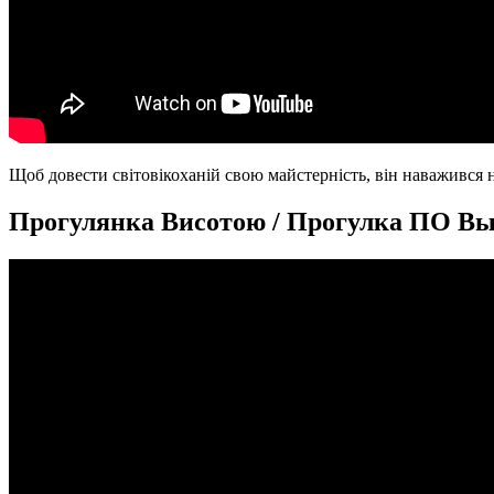
Щоб довести світовікоханій свою майстерність, він наважився н
Прогулянка Висотою / Прогулка ПО Выс