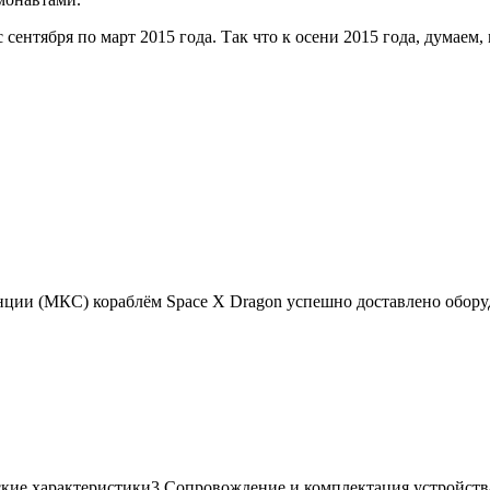
 сентября по март 2015 года. Так что к осени 2015 года, думае
ии (МКС) кораблём Space X Dragon успешно доставлено оборудо
ие характеристики3 Сопровождение и комплектация устройства4