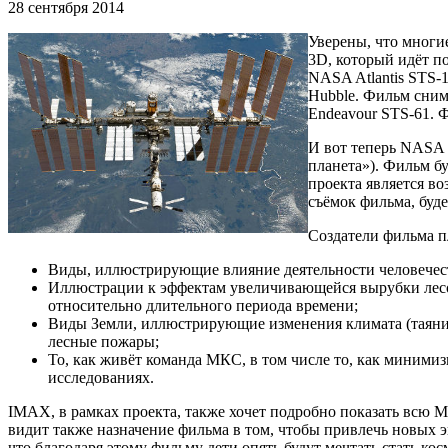
28 сентября 2014
Уверены, что многи
3D, который идёт п
NASA Atlantis STS-1
Hubble. Фильм снима
Endeavour STS-61. Ф
И вот теперь NASA 
планета»). Фильм б
проекта является в
съёмок фильма, буд
Создатели фильма п
Виды, иллюстрирующие влияние деятельности человечеств
Иллюстрации к эффектам увеличивающейся вырубки лесов
относительно длительного периода времени;
Виды Земли, иллюстрирующие изменения климата (таяние
лесные пожары;
То, как живёт команда МКС, в том числе то, как миними
исследованиях.
IMAX, в рамках проекта, также хочет подробно показать всю 
видит также назначение фильма в том, чтобы привлечь новых эн
что благодаря этому фильму дети опять будут мечтать стать ко