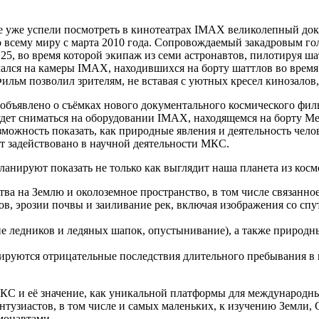
е уже успели посмотреть в кинотеатрах IMAX великолепный д
о всему миру с марта 2010 года. Сопровождаемый закадровым го
25, во время которой экипаж из семи астронавтов, пилотируя ша
лся на камеры IMAX, находившихся на борту шаттлов во время т
ильм позволил зрителям, не вставая с уютных кресел кинозалов, 
объявлено о съёмках нового документального космического фильм
удет сниматься на оборудовании IMAX, находящемся на борту 
озможность показать, как природные явления и деятельность чел
ет задействовано в научной деятельности МКС.
ланируют показать не только как выглядит наша планета из косм
а на Землю и околоземное пространство, в том числе связанно
, эрозии почвы и заиливание рек, включая изображения со спу
 ледников и ледяных шапок, опустынивание), а также природны
зируются отрицательные последствия длительного пребывания в 
МКС и её значение, как уникальной платформы для международн
тузиастов, в том числе и самых маленьких, к изучению Земли, С
смонавтами.