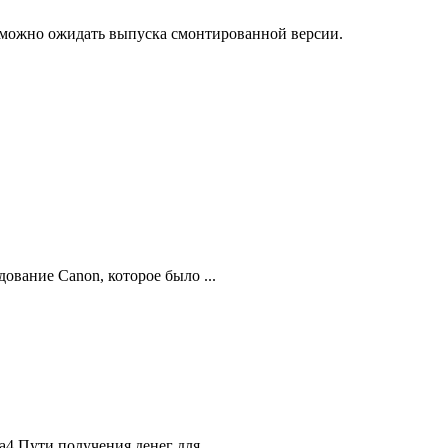
м, можно ожидать выпуска смонтированной версии.
вание Canon, которое было ...
 Пути получения денег для ...