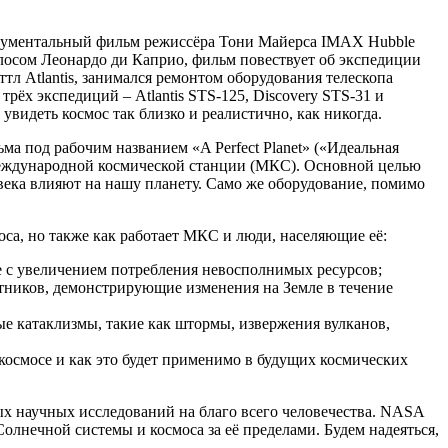
окументальный фильм режиссёра Тони Майерса IMAX Hubble
лосом Леонардо ди Каприо, фильм повествует об экспедиции
ттл Atlantis, занимался ремонтом оборудования телескопа
рёх экспедиций – Atlantis STS-125, Discovery STS-31 и
увидеть космос так близко и реалистично, как никогда.
а под рабочим названием «A Perfect Planet» («Идеальная
Международной космической станции (МКС). Основной целью
овека влияют на нашу планету. Само же оборудование, помимо
оса, но также как работает МКС и люди, населяющие её:
е с увеличением потребления невосполнимых ресурсов;
тников, демонстрирующие изменения на Земле в течение
е катаклизмы, такие как штормы, извержения вулканов,
космосе и как это будет применимо в будущих космических
ых научных исследований на благо всего человечества. NASA
олнечной системы и космоса за её пределами. Будем надеяться,