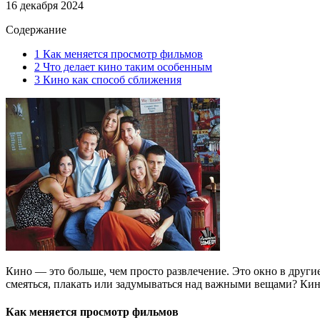
16 декабря 2024
Содержание
1
Как меняется просмотр фильмов
2
Что делает кино таким особенным
3
Кино как способ сближения
Кино — это больше, чем просто развлечение. Это окно в други
смеяться, плакать или задумываться над важными вещами? Кино
Как меняется просмотр фильмов