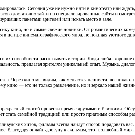
мировалось. Сегодня уже не нужно идти в кинотеатр или ждать,
того достаточно зайти на специализированные сайты и смотреть
уршащих пакетами зрителей или искать место в зале.
сику кино, но и самые свежие новинки. От романтических коме
ся в центре кинематографического мира, не покидая уютного див
я в их способности рассказывать истории. Люди любят хорошие
еальность, предлагая зрителям уникальный опыт. Музыка, диалог
ства. Через кино мы видим, как меняются ценности, возникают
му кино — это не только развлечение, но и зеркало нашей жизни
и прекрасный способ провести время с друзьями и близкими. О
ет стать семейной традицией или просто приятным способом рас
ливудских хитов, фильмы всегда найдут способ порадовать вас. 
ое, благодаря онлайн-доступу к фильмам, этот волшебный мир те