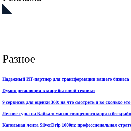
Разное
Надежный ИТ-партнер для трансформации вашего бизнеса
Dyson: революция в мире бытовой техники
9 сервисов для оценки 360: на что смотреть и во сколько это
Летние туры на Байкал: магия священного моря и бескрайн
Капельная лента SilverDrip 1000m: профессиональная стра