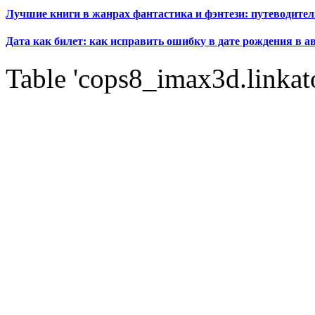
Лучшие книги в жанрах фантастика и фэнтези: путеводител
Дата как билет: как исправить ошибку в дате рождения в а
Table 'cops8_imax3d.linkato