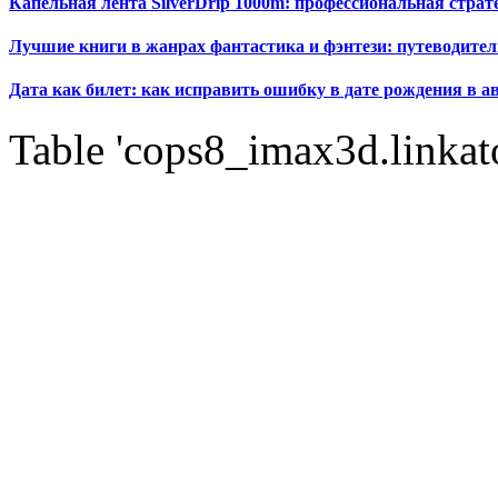
Капельная лента SilverDrip 1000m: профессиональная стра
Лучшие книги в жанрах фантастика и фэнтези: путеводител
Дата как билет: как исправить ошибку в дате рождения в а
Table 'cops8_imax3d.linkato