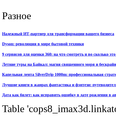
Разное
Надежный ИТ-партнер для трансформации вашего бизнеса
Dyson: революция в мире бытовой техники
9 сервисов для оценки 360: на что смотреть и во сколько это
Летние туры на Байкал: магия священного моря и бескрайн
Капельная лента SilverDrip 1000m: профессиональная стра
Лучшие книги в жанрах фантастика и фэнтези: путеводител
Дата как билет: как исправить ошибку в дате рождения в а
Table 'cops8_imax3d.linkato