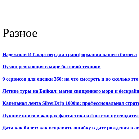
Разное
Надежный ИТ-партнер для трансформации вашего бизнеса
Dyson: революция в мире бытовой техники
9 сервисов для оценки 360: на что смотреть и во сколько это
Летние туры на Байкал: магия священного моря и бескрайн
Капельная лента SilverDrip 1000m: профессиональная стра
Лучшие книги в жанрах фантастика и фэнтези: путеводител
Дата как билет: как исправить ошибку в дате рождения в а