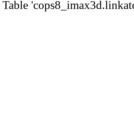
Table 'cops8_imax3d.linkato