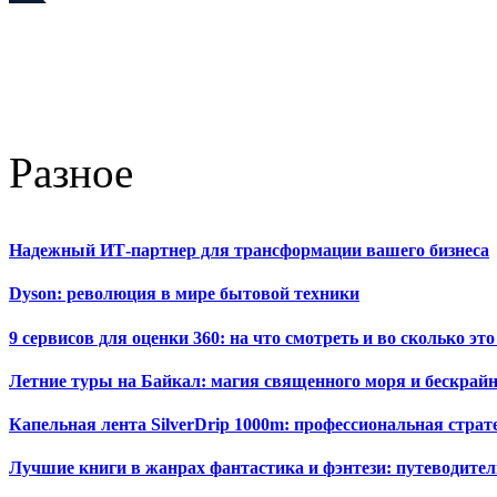
Разное
Надежный ИТ-партнер для трансформации вашего бизнеса
Dyson: революция в мире бытовой техники
9 сервисов для оценки 360: на что смотреть и во сколько это
Летние туры на Байкал: магия священного моря и бескрайн
Капельная лента SilverDrip 1000m: профессиональная стра
Лучшие книги в жанрах фантастика и фэнтези: путеводител