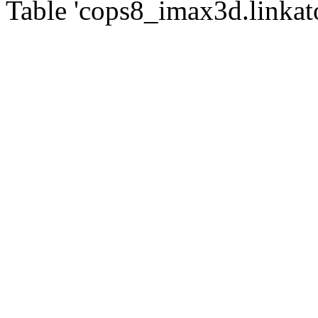
Table 'cops8_imax3d.linkato