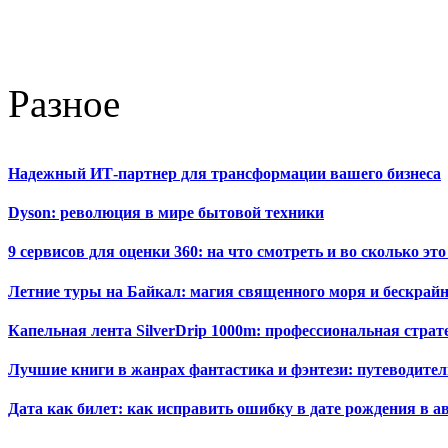
Разное
Надежный ИТ-партнер для трансформации вашего бизнеса
Dyson: революция в мире бытовой техники
9 сервисов для оценки 360: на что смотреть и во сколько это
Летние туры на Байкал: магия священного моря и бескрайн
Капельная лента SilverDrip 1000m: профессиональная стра
Лучшие книги в жанрах фантастика и фэнтези: путеводител
Дата как билет: как исправить ошибку в дате рождения в а