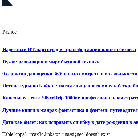
Разное
Надежный ИТ-партнер для трансформации вашего бизнеса
Dyson: революция в мире бытовой техники
9 сервисов для оценки 360: на что смотреть и во сколько это
Летние туры на Байкал: магия священного моря и бескрайн
Капельная лента SilverDrip 1000m: профессиональная стра
Лучшие книги в жанрах фантастика и фэнтези: путеводител
Дата как билет: как исправить ошибку в дате рождения в а
Table 'cops8_imax3d.linkator_unassigned' doesn't exist