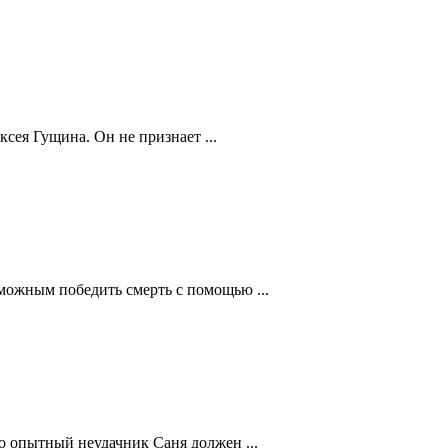
ея Гущина. Он не признает ...
можным победить смерть с помощью ...
о опытный неудачник Саня должен ...