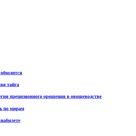
 обходится
яя тайга
тегия прецизионного орошения в овощеводстве
ь по мирам
виабилете