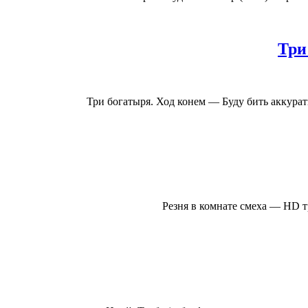
Три
Три богатыря. Ход конем — Буду бить аккурат
Резня в комнате смеха — HD т