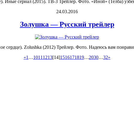
). Иные сериал (2015). ТВ-3 Трейлер. Фото. «Иной» (Телба) узбе
24.03.2016
Золушка — Русский трейлер
е сердце). Zolushka (2012) Трейлер. Фото. Надеюсь вам понравил
«
1
…
10
11
12
13
[14]
15
16
17
18
19
…
20
30
…
32
»