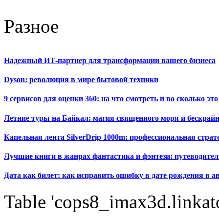
Разное
Надежный ИТ-партнер для трансформации вашего бизнеса
Dyson: революция в мире бытовой техники
9 сервисов для оценки 360: на что смотреть и во сколько это
Летние туры на Байкал: магия священного моря и бескрайн
Капельная лента SilverDrip 1000m: профессиональная стра
Лучшие книги в жанрах фантастика и фэнтези: путеводител
Дата как билет: как исправить ошибку в дате рождения в а
Table 'cops8_imax3d.linkato