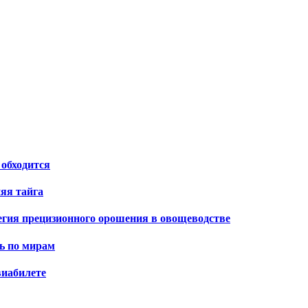
 обходится
яя тайга
тегия прецизионного орошения в овощеводстве
ь по мирам
виабилете