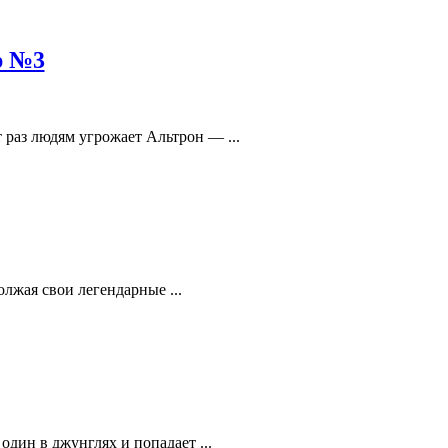
р №3
 раз людям угрожает Альтрон — ...
лжая свои легендарные ...
дин в джунглях и попадает ...