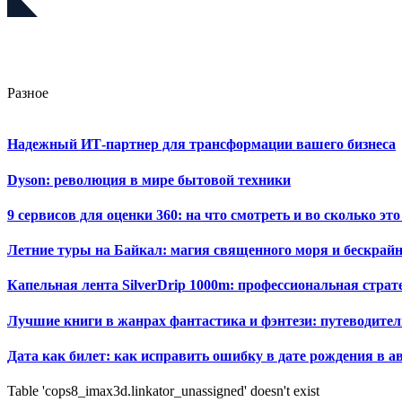
Разное
Надежный ИТ-партнер для трансформации вашего бизнеса
Dyson: революция в мире бытовой техники
9 сервисов для оценки 360: на что смотреть и во сколько это
Летние туры на Байкал: магия священного моря и бескрайн
Капельная лента SilverDrip 1000m: профессиональная стра
Лучшие книги в жанрах фантастика и фэнтези: путеводител
Дата как билет: как исправить ошибку в дате рождения в а
Table 'cops8_imax3d.linkator_unassigned' doesn't exist