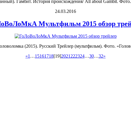
ный). Гамбит. История происхождения/ All about Gambit. Фото. 
24.03.2016
оВоЛоМкА Мультфильм 2015 обзор тре
ловоломка (2015). Русский Трейлер (мультфильм). Фото. «Голов
«
1
…
15
16
17
18
[19]
20
21
22
23
24
…
30
…
32
»