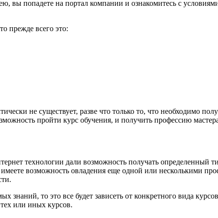
 ею, вы попадете на портал компании и ознакомитесь с условиям
о прежде всего это:
ктически не существует, разве что только то, что необходимо по
возможность пройти курс обучения, и получить профессию мастер
интернет технологии дали возможность получать определенный т
са, имеете возможность овладения еще одной или несколькими пр
сти.
мых знаний, то это все будет зависеть от конкретного вида курсо
тех или иных курсов.