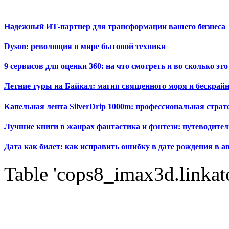
Надежный ИТ-партнер для трансформации вашего бизнеса
Dyson: революция в мире бытовой техники
9 сервисов для оценки 360: на что смотреть и во сколько это
Летние туры на Байкал: магия священного моря и бескрайн
Капельная лента SilverDrip 1000m: профессиональная стра
Лучшие книги в жанрах фантастика и фэнтези: путеводител
Дата как билет: как исправить ошибку в дате рождения в а
Table 'cops8_imax3d.linkato