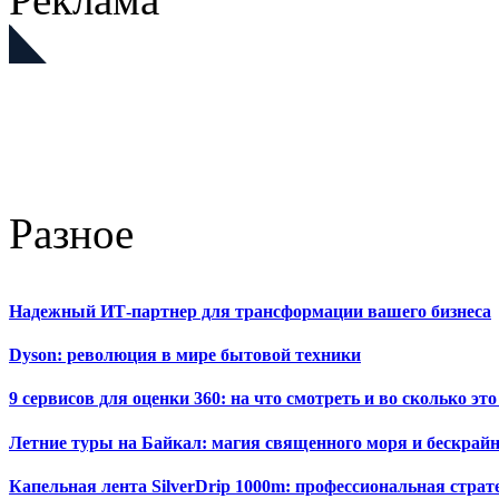
Разное
Надежный ИТ-партнер для трансформации вашего бизнеса
Dyson: революция в мире бытовой техники
9 сервисов для оценки 360: на что смотреть и во сколько это
Летние туры на Байкал: магия священного моря и бескрайн
Капельная лента SilverDrip 1000m: профессиональная стра