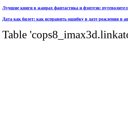
Лучшие книги в жанрах фантастика и фэнтези: путеводител
Дата как билет: как исправить ошибку в дате рождения в а
Table 'cops8_imax3d.linkato