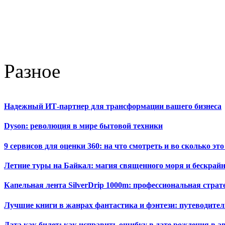
Разное
Надежный ИТ-партнер для трансформации вашего бизнеса
Dyson: революция в мире бытовой техники
9 сервисов для оценки 360: на что смотреть и во сколько это
Летние туры на Байкал: магия священного моря и бескрайн
Капельная лента SilverDrip 1000m: профессиональная стра
Лучшие книги в жанрах фантастика и фэнтези: путеводител
Дата как билет: как исправить ошибку в дате рождения в а