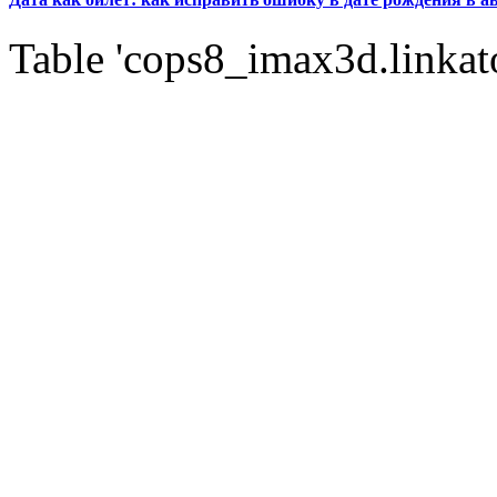
Table 'cops8_imax3d.linkato