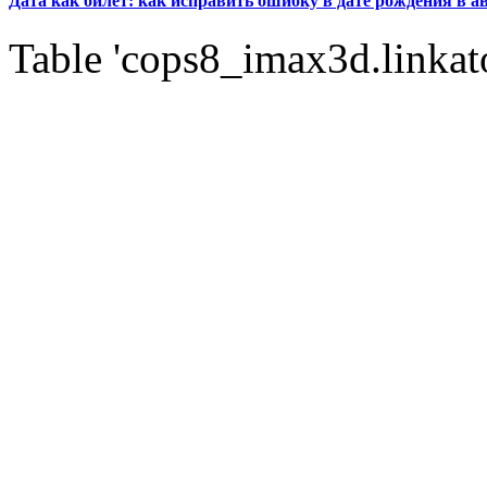
Дата как билет: как исправить ошибку в дате рождения в а
Table 'cops8_imax3d.linkato