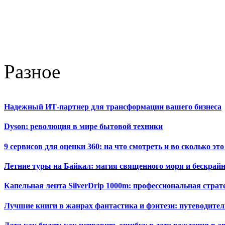
Разное
Надежный ИТ-партнер для трансформации вашего бизнеса
Dyson: революция в мире бытовой техники
9 сервисов для оценки 360: на что смотреть и во сколько это
Летние туры на Байкал: магия священного моря и бескрайн
Капельная лента SilverDrip 1000m: профессиональная стра
Лучшие книги в жанрах фантастика и фэнтези: путеводител