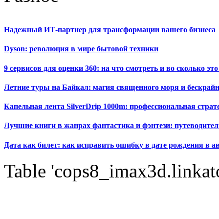
Надежный ИТ-партнер для трансформации вашего бизнеса
Dyson: революция в мире бытовой техники
9 сервисов для оценки 360: на что смотреть и во сколько это
Летние туры на Байкал: магия священного моря и бескрайн
Капельная лента SilverDrip 1000m: профессиональная стра
Лучшие книги в жанрах фантастика и фэнтези: путеводител
Дата как билет: как исправить ошибку в дате рождения в а
Table 'cops8_imax3d.linkato