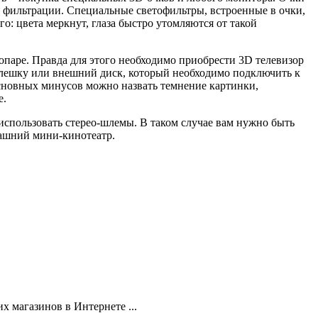
й фильтрации. Специальные светофильтры, встроенные в очки,
о: цвета меркнут, глаза быстро утомляются от такой
еопаре. Правда для этого необходимо приобрести 3D телевизор
 флешку или внешний диск, который необходимо подключить к
 основных минусов можно назвать темнение картинки,
е.
использовать стерео-шлемы. В таком случае вам нужно быть
ашний мини-кинотеатр.
х магазинов в Интернете ...