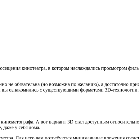
посещения кинотеатра, в котором наслаждались просмотром филь
но не обязательна (но возможна по желанию), а достаточно прио
ы вы ознакомились с существующими форматами 3D-технологии, ч
 кинематографа. А вот вариант 3D стал доступным относительно
 даже у себя дома.
мотра. Для него вам потребуются минимальные вложения средс