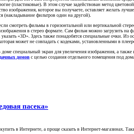
огие (пластиковые). В этом случае задействован метод цветово
тво изображения, которое вы получаете, оставляет желать лучшег
ся (накладывание фильтров один на другой).
, если смотреть фильмы в горизонтальной или вертикальной стер
 изображения в стерео формате. Сам фильм можно загрузить на
ах указать «3D». Здесь также понадобятся специальные очки. Из
оторая может не совпадать с кодеками, установленными в плеер
доме специальный экран для увеличения изображения, а также 
 дачных домов
с целью создания отдельного помещения под дом
едовая пасека»
упить в Интернете, а проще сказать в Интернет-магазинах. Таки