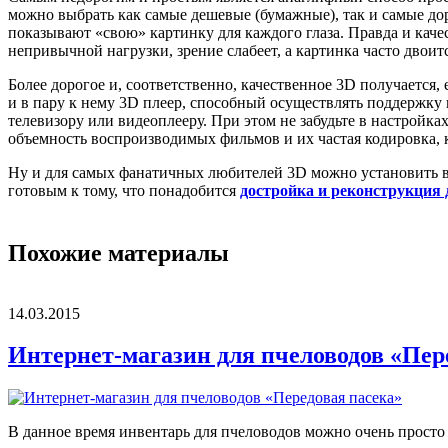
можно выбрать как самые дешевые (бумажные), так и самые дор
показывают «свою» картинку для каждого глаза. Правда и качес
непривычной нагрузки, зрение слабеет, а картинка часто двоит
Более дорогое и, соответственно, качественное 3D получается
и в пару к нему 3D плеер, способный осуществлять поддержку
телевизору или видеоплееру. При этом не забудьте в настройк
объемность воспроизводимых фильмов и их частая кодировка, к
Ну и для самых фанатичных любителей 3D можно установить в 
готовым к тому, что понадобится
достройка и реконструкция
Похожие материалы
14.03.2015
Интернет-магазин для пчеловодов «Пер
В данное время инвентарь для пчеловодов можно очень просто к