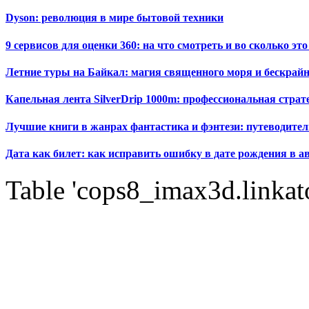
Dyson: революция в мире бытовой техники
9 сервисов для оценки 360: на что смотреть и во сколько это
Летние туры на Байкал: магия священного моря и бескрайн
Капельная лента SilverDrip 1000m: профессиональная стра
Лучшие книги в жанрах фантастика и фэнтези: путеводител
Дата как билет: как исправить ошибку в дате рождения в а
Table 'cops8_imax3d.linkato