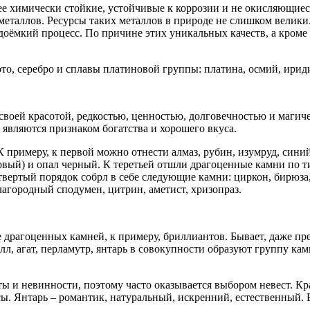
имически стойкие, устойчивые к коррозии и не окисляющиеся н
металлов. Ресурсы таких металлов в природе не слишком велики
доёмкий процесс. По причине этих уникальных качеств, а кром
о, серебро и сплавы платиновой группы: платина, осмий, ириди
воей красотой, редкостью, ценностью, долговечностью и магич
 являются признаком богатства и хорошего вкуса.
 примеру, к первой можно отнести алмаз, рубин, изумруд, синий
овый) и опал черный. К теретьей отшли драгоценные камни по ти
вертый порядок собрл в себе следующие камни: циркон, бирюза
лагородный сподумен, цитрин, аметист, хризопраз.
драгоценных камней, к примеру, бриллиантов. Бывает, даже пре
лл, агат, перламутр, янтарь в совокупности образуют группу к
ы и невинности, поэтому часто оказывается выбором невест. К
ы. Янтарь – романтик, натуральный, искренний, естественный.