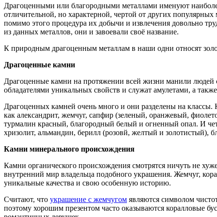
Драгоценными или благородными металлами именуют наиболее х
отличительной, но характерной, чертой от других популярных 
помимо этого процедура их добычи и извлечения довольно тру
из данных металлов, они и завоевали своё название.
К природным драгоценным металлам в наши одни относят золот
Драгоценные камни
Драгоценные камни на протяжении всей жизни манили людей с
обладателями уникальных свойств и служат амулетами, а также
Драгоценных камней очень много и они разделены на классы. К
как александрит, жемчуг, сапфир (зеленый, оранжевый, фиолет
турмалин красный, благородный белый и огненный опал. И чет
хризолит, альмандин, берилл (розовй, желтый и золотистый), б
Камни минерального происхождения
Камни органического происхождения смотрятся ничуть не хуже 
внутренний мир владельца подобного украшения. Жемчуг, кора
уникальные качества и свою особенную историю.
Считают, что
украшение с жемчугом
являются символом чистот
поэтому хорошим презентом часто оказываются коралловые бус
романтичных девушек.