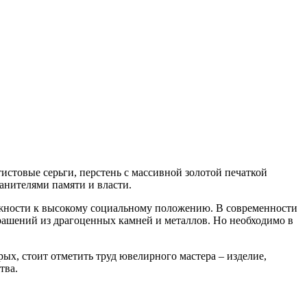
тистовые серьги, перстень с массивной золотой печаткой
анителями памяти и власти.
ежности к высокому социальному положению. В современности
рашений из драгоценных камней и металлов. Но необходимо в
ых, стоит отметить труд ювелирного мастера – изделие,
тва.