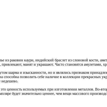
е из раковин каури, индийский браслет из слоновой кости, аме
ривлекают, манят и украшают. Часто становятся амулетами, хр
утом шарма и изысканности, но и являлись признаком принадл
а способна позволить себе наличие в коллекции прекрасных ук
е недешево.
 это ценность используемых при изготовлении металлов. Во-втор
мпляре будет значительно ценнее, чем вещи массового производс