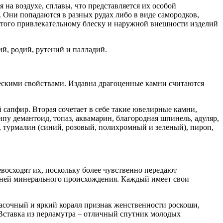
а воздухе, сплавы, что представляется их особой
. Они попадаются в разных рудах либо в виде самородков,
е того привлекательному блеску и наружной внешности изделий
й, родий, рутений и палладий.
ескими свойствами. Издавна драгоценные камни считаются
 сапфир. Вторая сочетает в себе такие ювелирные камни,
пу демантоид, топаз, аквамарин, благородная шпинель, адуляр,
, турмалин (синий, розовый, полихромный и зеленый), пироп,
восходят их, поскольку более чувственно передают
амней минерального происхождения. Каждый имеет свои
расочный и яркий коралл признак женственности роскоши,
 Вставка из перламутра – отличный спутник молодых