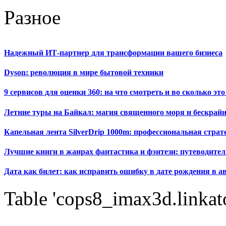
Разное
Надежный ИТ-партнер для трансформации вашего бизнеса
Dyson: революция в мире бытовой техники
9 сервисов для оценки 360: на что смотреть и во сколько это
Летние туры на Байкал: магия священного моря и бескрайн
Капельная лента SilverDrip 1000m: профессиональная стра
Лучшие книги в жанрах фантастика и фэнтези: путеводител
Дата как билет: как исправить ошибку в дате рождения в а
Table 'cops8_imax3d.linkato