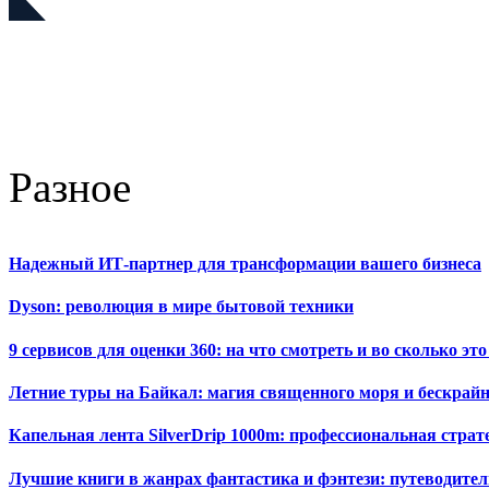
Разное
Надежный ИТ-партнер для трансформации вашего бизнеса
Dyson: революция в мире бытовой техники
9 сервисов для оценки 360: на что смотреть и во сколько это
Летние туры на Байкал: магия священного моря и бескрайн
Капельная лента SilverDrip 1000m: профессиональная стра
Лучшие книги в жанрах фантастика и фэнтези: путеводител