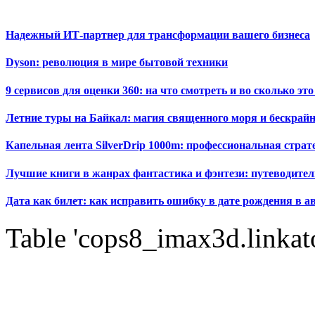
Надежный ИТ-партнер для трансформации вашего бизнеса
Dyson: революция в мире бытовой техники
9 сервисов для оценки 360: на что смотреть и во сколько это
Летние туры на Байкал: магия священного моря и бескрайн
Капельная лента SilverDrip 1000m: профессиональная стра
Лучшие книги в жанрах фантастика и фэнтези: путеводител
Дата как билет: как исправить ошибку в дате рождения в а
Table 'cops8_imax3d.linkato