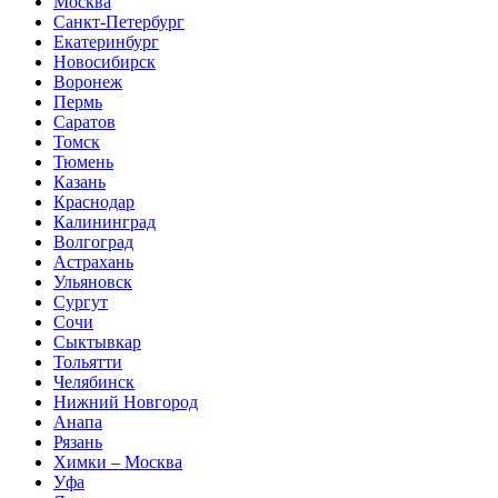
Москва
Санкт-Петербург
Екатеринбург
Новосибирск
Воронеж
Пермь
Саратов
Томск
Тюмень
Казань
Краснодар
Калининград
Волгоград
Астрахань
Ульяновск
Сургут
Сочи
Сыктывкар
Тольятти
Челябинск
Нижний Новгород
Анапа
Рязань
Химки – Москва
Уфа