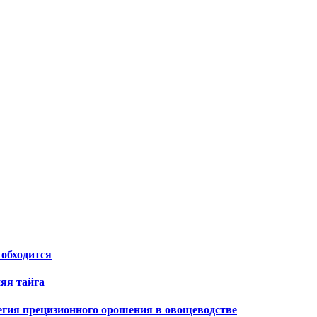
 обходится
яя тайга
тегия прецизионного орошения в овощеводстве