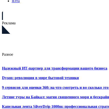
Ялта
Реклама
Разное
Надежный ИТ-партнер для трансформации вашего бизнеса
Dyson: революция в мире бытовой техники
9 сервисов для оценки 360: на что смотреть и во сколько это
Летние туры на Байкал: магия священного моря и бескрайн
Капельная лента SilverDrip 1000m: профессиональная стра