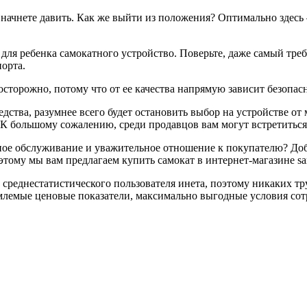
 начнете давить. Как же выйти из положения? Оптимально здесь —
 для ребенка самокатного устройство. Поверьте, даже самый тре
орта.
сторожно, потому что от ее качества напрямую зависит безопас
дства, разумнее всего будет остановить выбор на устройстве о
у. К большому сожалению, среди продавцов вам могут встретить
нное обслуживание и уважительное отношение к покупателю? Д
этому мы вам предлагаем купить самокат в интернет-магазине sa
 среднестатистического пользователя инета, поэтому никаких тр
млемые ценовые показатели, максимально выгодные условия сотр