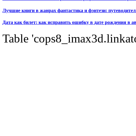
Лучшие книги в жанрах фантастика и фэнтези: путеводител
Дата как билет: как исправить ошибку в дате рождения в а
Table 'cops8_imax3d.linkato