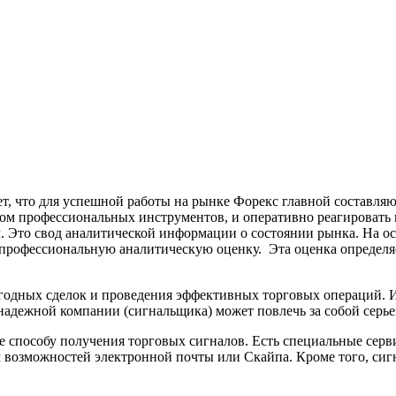
рет, что для успешной работы на рынке Форекс главной состав
ром профессиональных инструментов, и оперативно реагировать
ал. Это свод аналитической информации о состоянии рынка. На
т профессиональную аналитическую оценку. Эта оценка определ
годных сделок и проведения эффективных торговых операций. 
надежной компании (сигнальщика) может повлечь за собой серь
 способу получения торговых сигналов. Есть специальные серв
м возможностей электронной почты или Скайпа. Кроме того, с