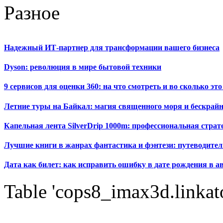
Разное
Надежный ИТ-партнер для трансформации вашего бизнеса
Dyson: революция в мире бытовой техники
9 сервисов для оценки 360: на что смотреть и во сколько это
Летние туры на Байкал: магия священного моря и бескрайн
Капельная лента SilverDrip 1000m: профессиональная стра
Лучшие книги в жанрах фантастика и фэнтези: путеводител
Дата как билет: как исправить ошибку в дате рождения в а
Table 'cops8_imax3d.linkato