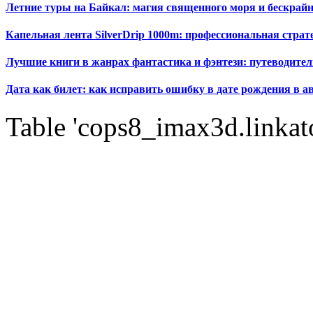
Летние туры на Байкал: магия священного моря и бескрайн
Капельная лента SilverDrip 1000m: профессиональная стра
Лучшие книги в жанрах фантастика и фэнтези: путеводител
Дата как билет: как исправить ошибку в дате рождения в а
Table 'cops8_imax3d.linkato