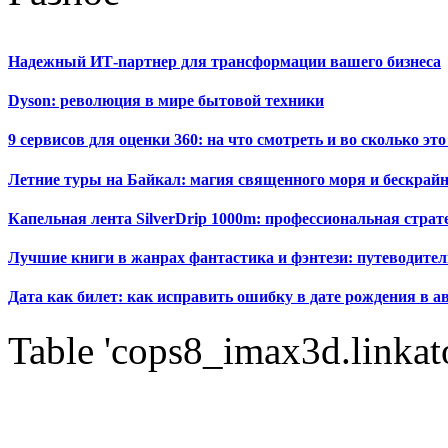
Надежный ИТ-партнер для трансформации вашего бизнеса
Dyson: революция в мире бытовой техники
9 сервисов для оценки 360: на что смотреть и во сколько это
Летние туры на Байкал: магия священного моря и бескрайн
Капельная лента SilverDrip 1000m: профессиональная стра
Лучшие книги в жанрах фантастика и фэнтези: путеводител
Дата как билет: как исправить ошибку в дате рождения в а
Table 'cops8_imax3d.linkato