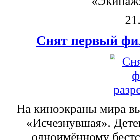
«Экипаж»
21
Снят первый фи
На киноэкраны мира в
«Исчезнувшая». Дете
одноимённому бестсе