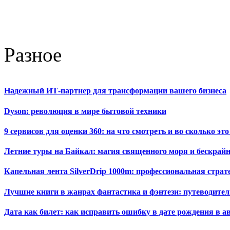
Разное
Надежный ИТ-партнер для трансформации вашего бизнеса
Dyson: революция в мире бытовой техники
9 сервисов для оценки 360: на что смотреть и во сколько это
Летние туры на Байкал: магия священного моря и бескрайн
Капельная лента SilverDrip 1000m: профессиональная стра
Лучшие книги в жанрах фантастика и фэнтези: путеводител
Дата как билет: как исправить ошибку в дате рождения в а