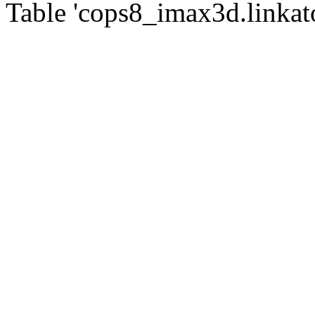
Table 'cops8_imax3d.linkato