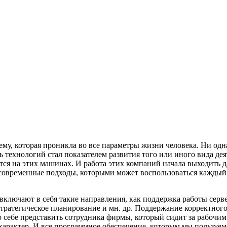
у, которая проникла во все параметры жизни человека. Ни одна
нь технологий стал показателем развития того или иного вида д
ся на этих машинах. И работа этих компаний начала выходить д
овременные подходы, которыми может воспользоваться каждый –
ключают в себя такие направления, как поддержка работы серве
 стратегическое планирование и мн. др. Поддержание корректног
себе представить сотрудника фирмы, который сидит за рабочим 
рактер. И все программное обеспечение, которым мы пользуемс