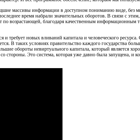
дшие массивы информации в доступном пониманию виде, без мн
последнее время набрали значительных оборотов. В связи с этим
ет по возрастающей, благодаря качественным информационным т
я и требует новых вливаний капитала и человеческого ресурса
ется. В таких условиях правительство каждого государства бол
 большие обороты невиртуального капитала, который является хо
со стороны. Это система, которая уже давно была запущена, и к