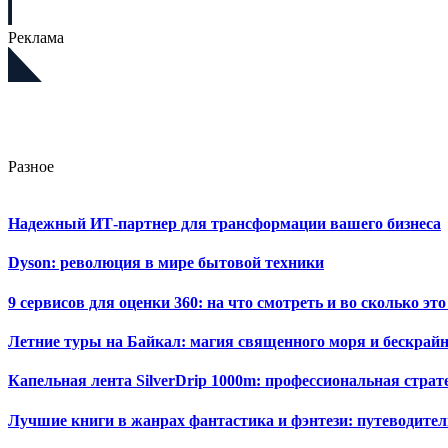
Реклама
Разное
Надежный ИТ-партнер для трансформации вашего бизнеса
Dyson: революция в мире бытовой техники
9 сервисов для оценки 360: на что смотреть и во сколько это
Летние туры на Байкал: магия священного моря и бескрайн
Капельная лента SilverDrip 1000m: профессиональная стра
Лучшие книги в жанрах фантастика и фэнтези: путеводител