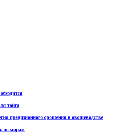
 обходится
яя тайга
тегия прецизионного орошения в овощеводстве
ь по мирам