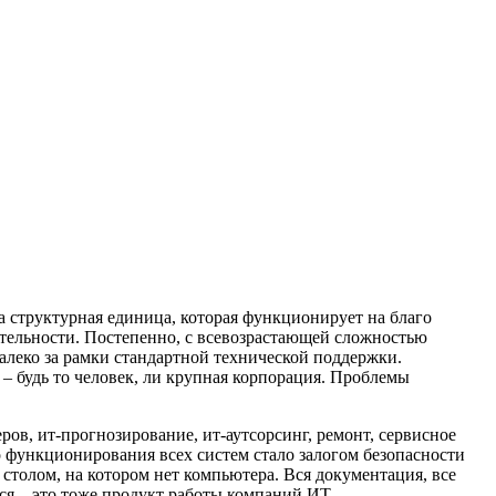
 структурная единица, которая функционирует на благо
еятельности. Постепенно, с всевозрастающей сложностью
алеко за рамки стандартной технической поддержки.
 будь то человек, ли крупная корпорация. Проблемы
ров, ит-прогнозирование, ит-аутсорсинг, ремонт, сервисное
о функционирования всех систем стало залогом безопасности
столом, на котором нет компьютера. Вся документация, все
я – это тоже продукт работы компаний ИТ.