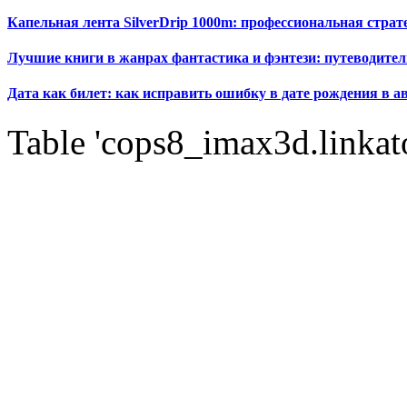
Капельная лента SilverDrip 1000m: профессиональная стра
Лучшие книги в жанрах фантастика и фэнтези: путеводител
Дата как билет: как исправить ошибку в дате рождения в а
Table 'cops8_imax3d.linkato