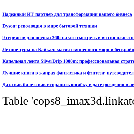
Надежный ИТ-партнер для трансформации вашего бизнеса
Dyson: революция в мире бытовой техники
9 сервисов для оценки 360: на что смотреть и во сколько это
Летние туры на Байкал: магия священного моря и бескрайн
Капельная лента SilverDrip 1000m: профессиональная стра
Лучшие книги в жанрах фантастика и фэнтези: путеводител
Дата как билет: как исправить ошибку в дате рождения в а
Table 'cops8_imax3d.linkato