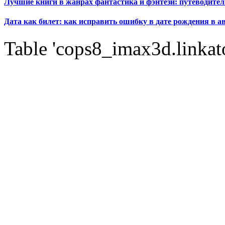
Лучшие книги в жанрах фантастика и фэнтези: путеводител
Дата как билет: как исправить ошибку в дате рождения в а
Table 'cops8_imax3d.linkato