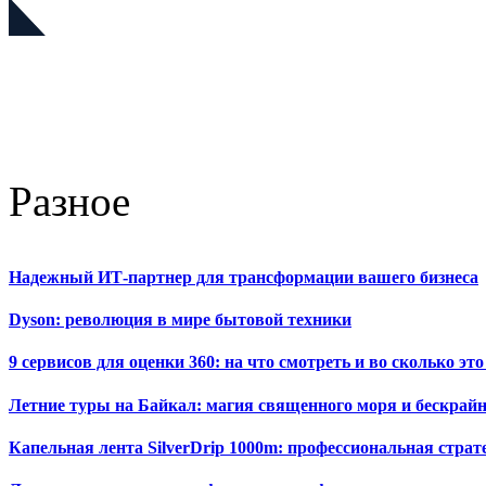
Разное
Надежный ИТ-партнер для трансформации вашего бизнеса
Dyson: революция в мире бытовой техники
9 сервисов для оценки 360: на что смотреть и во сколько это
Летние туры на Байкал: магия священного моря и бескрайн
Капельная лента SilverDrip 1000m: профессиональная стра