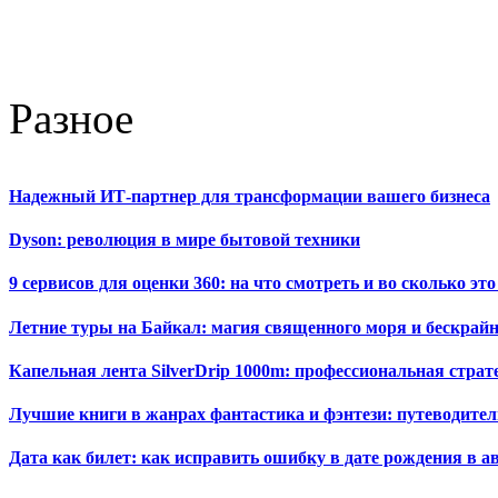
Разное
Надежный ИТ-партнер для трансформации вашего бизнеса
Dyson: революция в мире бытовой техники
9 сервисов для оценки 360: на что смотреть и во сколько это
Летние туры на Байкал: магия священного моря и бескрайн
Капельная лента SilverDrip 1000m: профессиональная стра
Лучшие книги в жанрах фантастика и фэнтези: путеводител
Дата как билет: как исправить ошибку в дате рождения в а