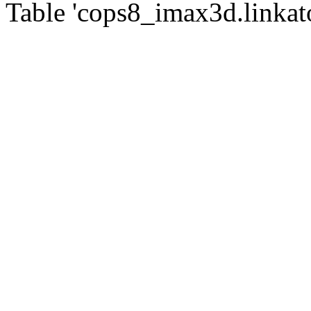
Table 'cops8_imax3d.linkato