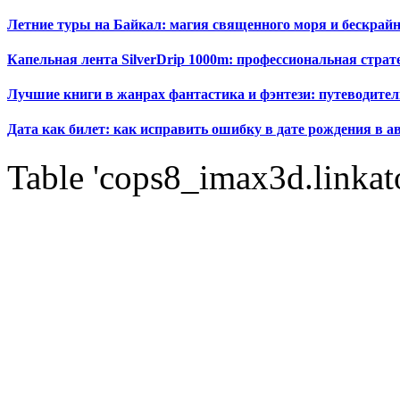
Летние туры на Байкал: магия священного моря и бескрайн
Капельная лента SilverDrip 1000m: профессиональная стра
Лучшие книги в жанрах фантастика и фэнтези: путеводител
Дата как билет: как исправить ошибку в дате рождения в а
Table 'cops8_imax3d.linkato