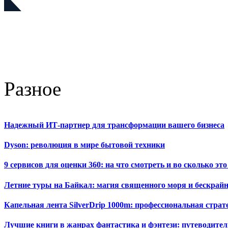
Разное
Надежный ИТ-партнер для трансформации вашего бизнеса
Dyson: революция в мире бытовой техники
9 сервисов для оценки 360: на что смотреть и во сколько это
Летние туры на Байкал: магия священного моря и бескрайн
Капельная лента SilverDrip 1000m: профессиональная стра
Лучшие книги в жанрах фантастика и фэнтези: путеводител