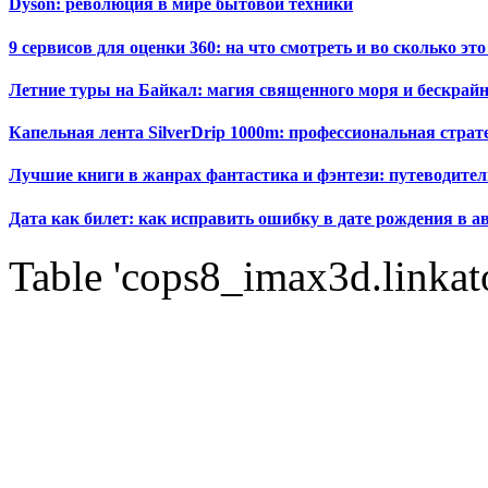
Dyson: революция в мире бытовой техники
9 сервисов для оценки 360: на что смотреть и во сколько это
Летние туры на Байкал: магия священного моря и бескрайн
Капельная лента SilverDrip 1000m: профессиональная стра
Лучшие книги в жанрах фантастика и фэнтези: путеводител
Дата как билет: как исправить ошибку в дате рождения в а
Table 'cops8_imax3d.linkato